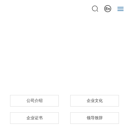
ABOUT US
网站首页
关于我们
走进宜生
新闻资讯
产品中心
集团成员
招贤纳士
公司介绍
企业文化
联系我们
企业证书
领导致辞